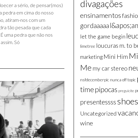
divagações
ecer a sério, de pensar(mos)
a pedra em cima do nosso
ensinamentos
fashio
ão, atiram-nos com um
l&apos;a
gordaaaaa
dra tão pesada que cada
leu
a. É uma pedra que não nos
let the game begin
 assim. Só
m. to b
loucuras
limetree
Mi
Mini Him
marketing
Me
ne
my car stereo
nsfdecemberpic
nunca
off topic
time
pipocas
p
preguicite
shoe
presentessss
vacan
Uncategorized
wine