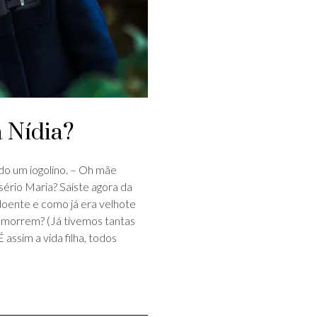
a Nídia?
ido um iogolino. – Oh mãe
ério Maria? Saíste agora da
doente e como já era velhote
 morrem? (Já tivemos tantas
ssim a vida filha, todos