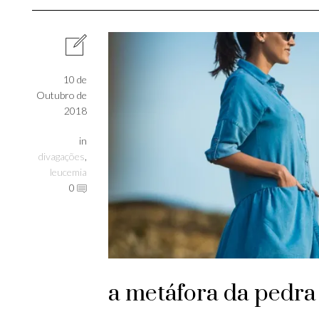
10 de
Outubro de
2018
in
divagações
,
leucemia
0
a metáfora da pedra 