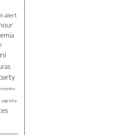
n alert
mour
cemia
e
ni
uras
party
resentes
s
sogrinha
ces