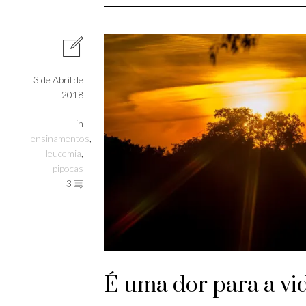
3 de Abril de
2018
in
ensinamentos
,
leucemia
,
pipocas
3
É uma dor para a vi