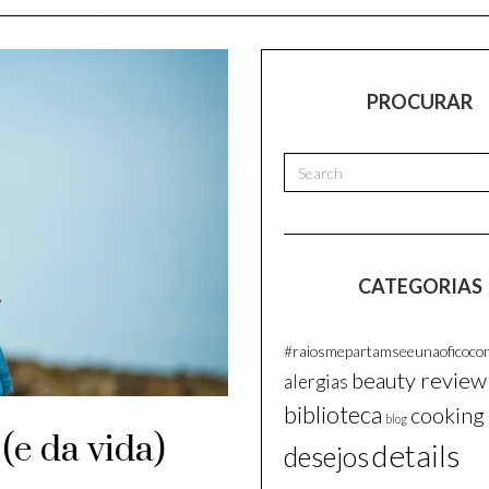
PROCURAR
CATEGORIAS
#raiosmepartamseeunaoficocom
beauty review
alergias
biblioteca
cooking
blog
(e da vida)
details
desejos