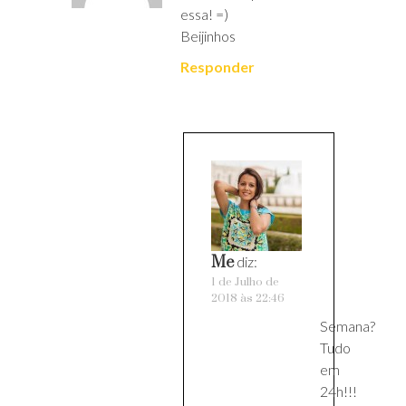
essa! =)
Beijinhos
Responder
Me
diz:
1 de Julho de
2018 às 22:46
Semana?
Tudo
em
24h!!!