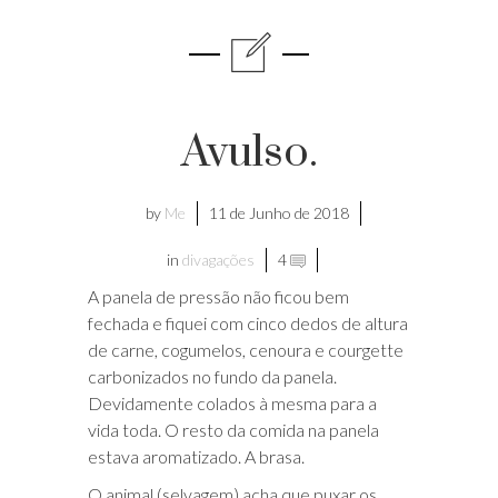
Avulso.
by
Me
11 de Junho de 2018
in
divagações
4
A panela de pressão não ficou bem
fechada e fiquei com cinco dedos de altura
de carne, cogumelos, cenoura e courgette
carbonizados no fundo da panela.
Devidamente colados à mesma para a
vida toda. O resto da comida na panela
estava aromatizado. A brasa.
O animal (selvagem) acha que puxar os