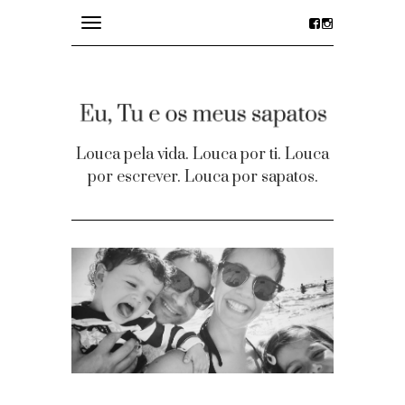
Toggle
navigation
divagações
details
Louca pela vida. Louca por ti. Louca
por escrever. Louca por sapatos.
desejos
party time
Homepage
Contacto
Facebook