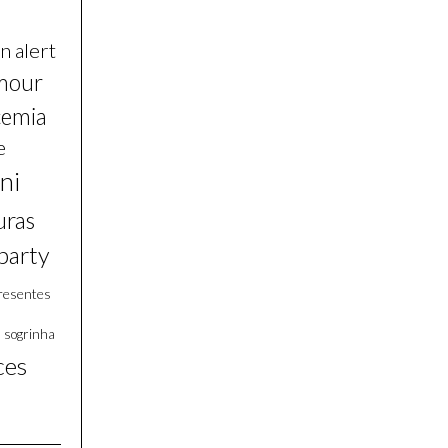
n alert
mour
cemia
e
ni
uras
party
resentes
s
sogrinha
ces