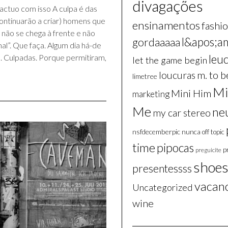
divagações
actuo com isso A culpa é das
continuarão a criar) homens que
ensinamentos
fashio
 não se chega à frente e não
l&apos;a
gordaaaaa
mal”. Que faça. Algum dia há-de
leu
s. Culpadas. Porque permitiram,
let the game begin
m. to b
loucuras
limetree
Mi
Mini Him
marketing
Me
ne
my car stereo
nsfdecemberpic
nunca
off topic
time
pipocas
p
preguicite
shoe
presentessss
vacan
Uncategorized
wine