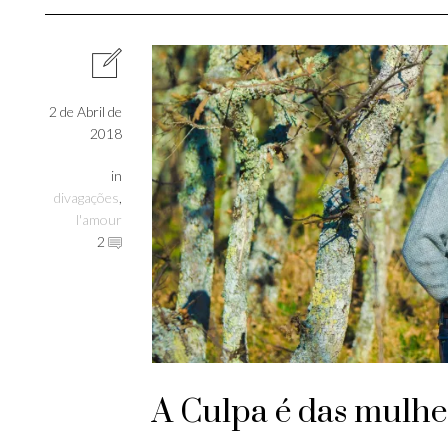
2 de Abril de
2018
in
divagações
,
l'amour
2
A Culpa é das mulhe