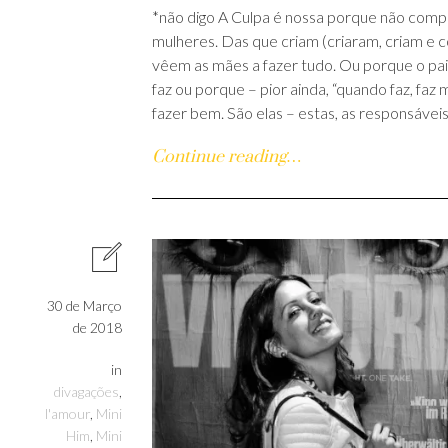
*não digo A Culpa é nossa porque não comp
mulheres. Das que criam (criaram, criam e 
vêem as mães a fazer tudo. Ou porque o pai
faz ou porque – pior ainda, “quando faz, faz 
fazer bem. São elas – estas, as responsávei
Continue reading…
30 de Março
de 2018
in
divagações
,
l'amour
,
Mini
Him
,
Mini