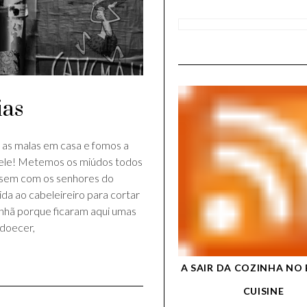
ias
s as malas em casa e fomos a
 dele! Metemos os miúdos todos
sem com os senhores do
ida ao cabeleireiro para cortar
anhã porque ficaram aqui umas
adoecer,
A SAIR DA COZINHA NO 
CUISINE