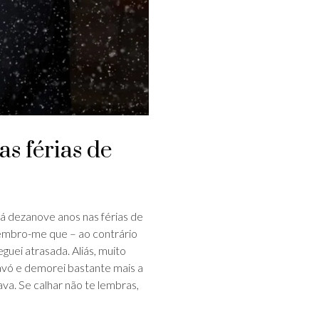
s férias de
há dezanove anos nas férias de
embro-me que – ao contrário
guei atrasada. Aliás, muito
avó e demorei bastante mais a
a. Se calhar não te lembras,