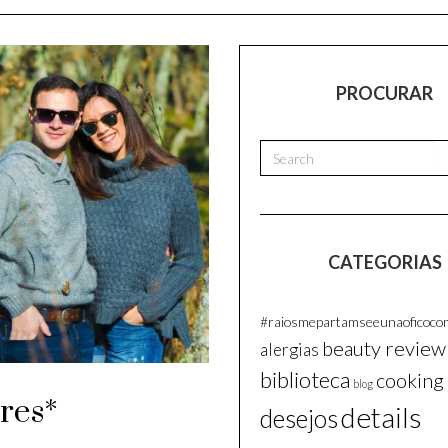
PROCURAR
CATEGORIAS
#raiosmepartamseeunaoficocom
beauty review
alergias
biblioteca
cooking
blog
res*
details
desejos