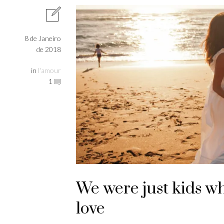
8 de Janeiro
de 2018
in
l'amour
1
We were just kids wh
love