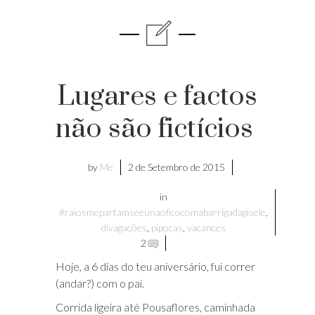
Lugares e factos
não são fictícios
by
Me
2 de Setembro de 2015
in
#raiosmepartamseeunaoficocomabarrigadagisele
,
divagações
,
pipocas
,
vacances
2
Hoje, a 6 dias do teu aniversário, fui correr
(andar?) com o pai.
Corrida ligeira até Pousaflores, caminhada