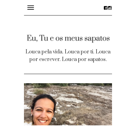
Toggle
navigation
divagações
details
Louca pela vida. Louca por ti. Louca
por escrever. Louca por sapatos.
desejos
party time
Homepage
Contacto
Facebook