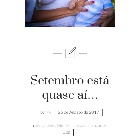
Setembro está
quase aí…
by
Me
25 de Agosto de 2017
in
divagações
,
Mini Him
,
pipocas
,
vacances
1