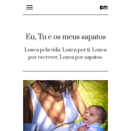
Toggle
navigation
divagações
details
Louca pela vida. Louca por ti. Louca
por escrever. Louca por sapatos.
desejos
party time
Homepage
Contacto
Facebook