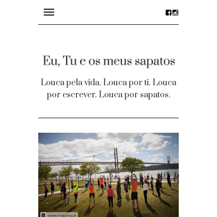
Toggle
navigation
divagações
details
Louca pela vida. Louca por ti. Louca
por escrever. Louca por sapatos.
desejos
party time
Homepage
Contacto
Facebook