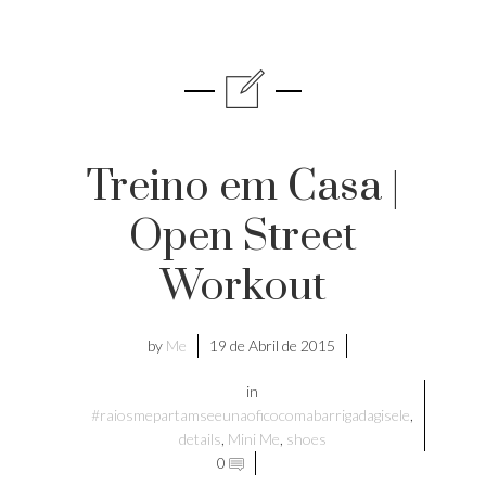
Treino em Casa |
Open Street
Workout
by
Me
19 de Abril de 2015
in
#raiosmepartamseeunaoficocomabarrigadagisele
,
details
,
Mini Me
,
shoes
0