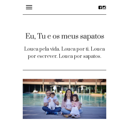
Toggle
navigation
divagações
details
Louca pela vida. Louca por ti. Louca
por escrever. Louca por sapatos.
desejos
party time
Homepage
Contacto
Facebook