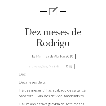
Dez meses de
Rodrigo
by
Me
29 de Abril de 2018
in
divagações
,
Mini Him
0
Dez.
Dez meses de ti.
Há dez meses tinhas acabado de saltar cá
para fora… Minutos de vida. Amor infinito.
Há um ano estava grávida de sete meses.