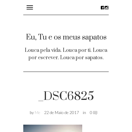
Toggle
navigation
divagações
details
Louca pela vida. Louca por ti. Louca
por escrever. Louca por sapatos.
desejos
party time
Homepage
_DSC6825
Contacto
by
Me
22 de Maio de 2017
in
0
Facebook