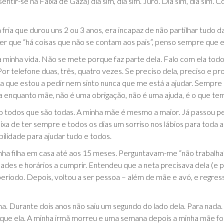
 sentir-se na Faixa de Gaza) dia sim, dia sim. Juro. Dia sim, dia sim. 
ria que durou uns 2 ou 3 anos, era incapaz de não partilhar tudo d
zer que “há coisas que não se contam aos pais”, penso sempre que 
minha vida. Não se mete porque faz parte dela. Falo com ela todos
or telefone duas, três, quatro vezes. Se preciso dela, preciso e pr
que estou a pedir nem sinto nunca que me está a ajudar. Sempre m
a enquanto mãe, não é uma obrigação, não é uma ajuda, é o que tem
o todos que são todas. A minha mãe é mesmo a maior. Já passou pel
xa de ter sempre e todos os dias um sorriso nos lábios para toda a
bilidade para ajudar tudo e todos.
ha filha em casa até aos 15 meses. Perguntavam-me “não trabalha?
des e horários a cumprir. Entendeu que a neta precisava dela (e 
período. Depois, voltou a ser pessoa – além de mãe e avó, e regr
a. Durante dois anos não saiu um segundo do lado dela. Para nada
 que ela. A minha irmã morreu e uma semana depois a minha mãe foi