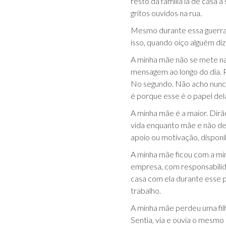
resto da família lá de casa a
gritos ouvidos na rua.
Mesmo durante essa guerra f
isso, quando oiço alguém di
A minha mãe não se mete na 
mensagem ao longo do dia. P
No segundo. Não acho nunca 
é porque esse é o papel del
A minha mãe é a maior. Dirã
vida enquanto mãe e não dei
apoio ou motivação, disponi
A minha mãe ficou com a min
empresa, com responsabilida
casa com ela durante esse 
trabalho.
A minha mãe perdeu uma filh
Sentia, via e ouvia o mesmo