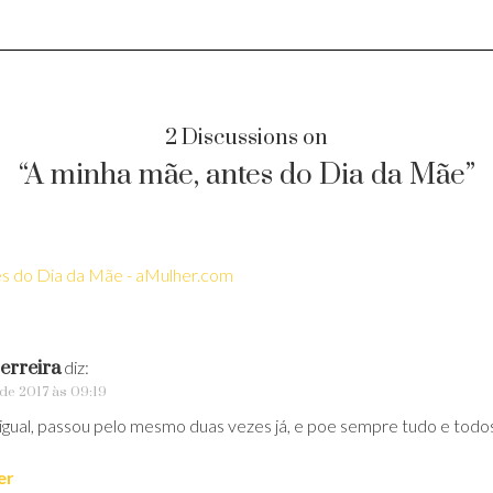
2 Discussions on
“A minha mãe, antes do Dia da Mãe”
es do Dia da Mãe - aMulher.com
erreira
diz:
de 2017 às 09:19
igual, passou pelo mesmo duas vezes já, e poe sempre tudo e todos
er