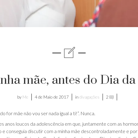
nha mãe, antes do Dia d
by
Me
4 de Maio de 2017
in
divagações
2
do for mãe não vou ser nada igual a ti!”. Nunca.
 anos loucos da adolescência em que, juntamente com as hormo
o e conseguia discutir com a minha mãe descontroladamente e por