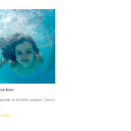
er love
aonde se foi feliz sempre. Uma e
…
ading...