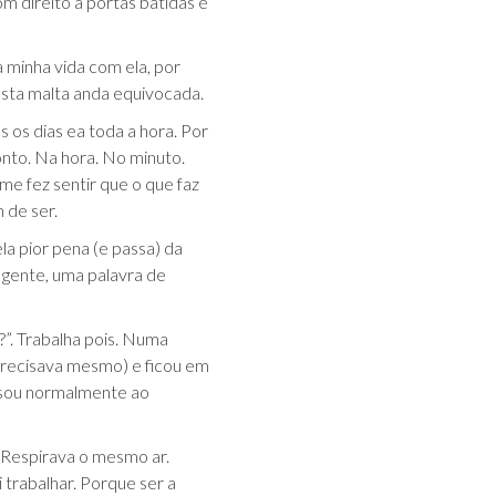
Com direito a portas batidas e
a minha vida com ela, por
esta malta anda equivocada.
 os dias ea toda a hora. Por
onto. Na hora. No minuto.
e fez sentir que o que faz
 de ser.
a pior pena (e passa) da
 gente, uma palavra de
”. Trabalha pois. Numa
precisava mesmo) e ficou em
essou normalmente ao
. Respirava o mesmo ar.
 trabalhar. Porque ser a