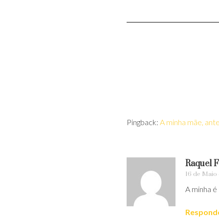
Pingback:
A minha mãe, ant
Raquel F
16 de Maio 
A minha é 
Respond