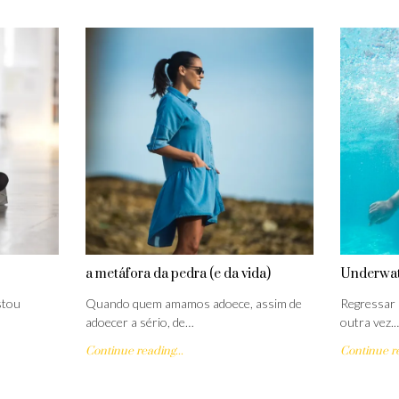
a metáfora da pedra (e da vida)
Underwat
stou
Quando quem amamos adoece, assim de
Regressar 
adoecer a sério, de…
outra vez.
Continue reading...
Continue re