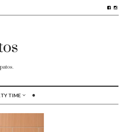
patos.
TY TIME