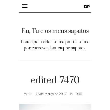
Toggle
navigation
divagações
details
Louca pela vida. Louca por ti. Louca
por escrever. Louca por sapatos.
desejos
party time
Homepage
edited-7470
Contacto
by
Me
28 de Março de 2017
in
0
Facebook