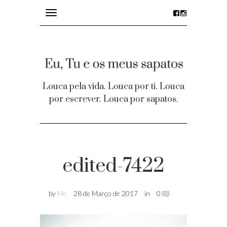
Toggle
navigation
divagações
details
Louca pela vida. Louca por ti. Louca
por escrever. Louca por sapatos.
desejos
party time
Homepage
edited-7422
Contacto
by
Me
28 de Março de 2017
in
0
Facebook