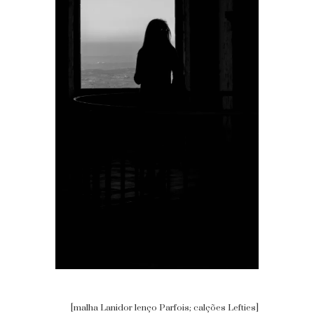
[malha Lanidor lenço Parfois; calções Lefties]