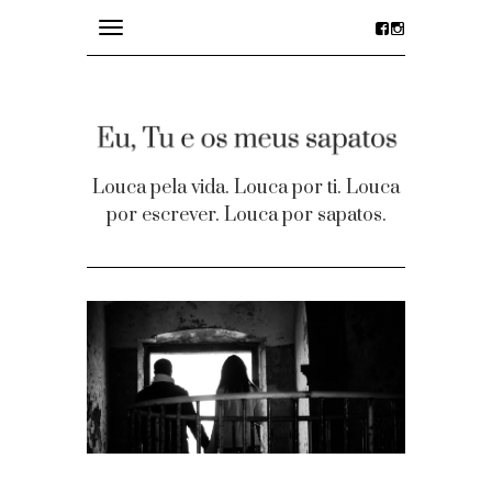
Toggle
navigation
divagações
details
Louca pela vida. Louca por ti. Louca
por escrever. Louca por sapatos.
desejos
party time
Homepage
Contacto
Facebook