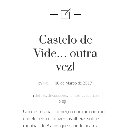
Castelo de
Vide… outra
vez!
by
Me
10 de Março de 2017
in
details
,
divagações
,
l'amour
,
vacances
2
Um destes dias começou com uma ida ao
cabeleireiro e conversas alheias sobre
meninas de 8 anos que quando ficam a