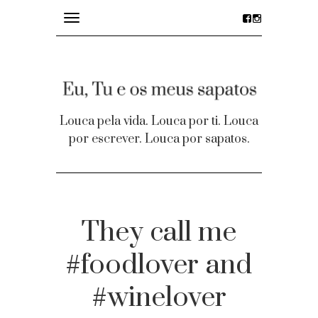
Toggle
navigation
divagações
details
Louca pela vida. Louca por ti. Louca
por escrever. Louca por sapatos.
desejos
party time
Homepage
They call me
Contacto
#foodlover and
Facebook
#winelover