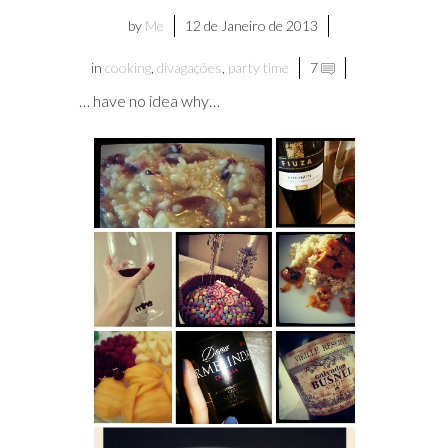
by
Me
12 de Janeiro de 2013
in
cooking
,
divagações
,
party time
7
… have no idea why…