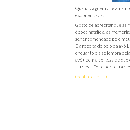
Quando alguém que amamos p
exponenciada.
Gosto de acreditar que as m
época natalícia, as memóri
ser encomendado pelo meu pa
E a receita do bolo da avó 
enquanto ela se lembra del
avô), com a certeza de que
Lurdes… Feito por outra pe
(continua aqui…)