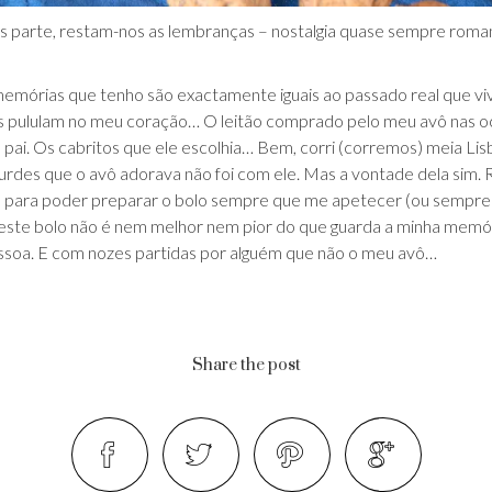
arte, restam-nos as lembranças – nostalgia quase sempre romant
emórias que tenho são exactamente iguais ao passado real que viv
as pululam no meu coração… O leitão comprado pelo meu avô nas oc
i. Os cabritos que ele escolhia… Bem, corri (corremos) meia Lisb
Lurdes que o avô adorava não foi com ele. Mas a vontade dela sim. 
a para poder preparar o bolo sempre que me apetecer (ou sempre
 este bolo não é nem melhor nem pior do que guarda a minha memór
ssoa. E com nozes partidas por alguém que não o meu avô…
Share the post