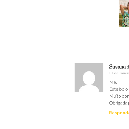
Susana
d
10 de Janei
Me,
Este bolo
Muito bo
Obrigada p
Respond