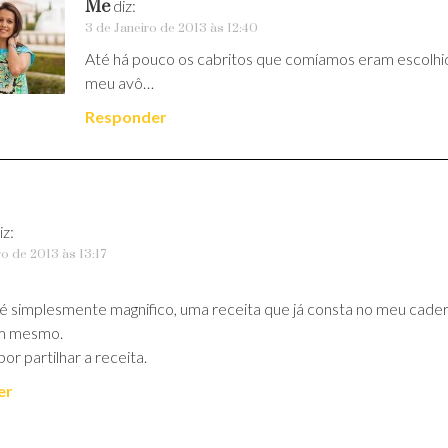
Me
diz:
3 de Janeiro de 2013 às 12:40
Até há pouco os cabritos que comíamos eram escolhid
meu avô…
Responder
iz:
ro de 2013 às 13:17
 é simplesmente magnifico, uma receita que já consta no meu cader
m mesmo.
or partilhar a receita.
er