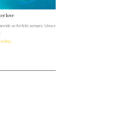
er love
aonde se foi feliz sempre. Uma e
…
ading...