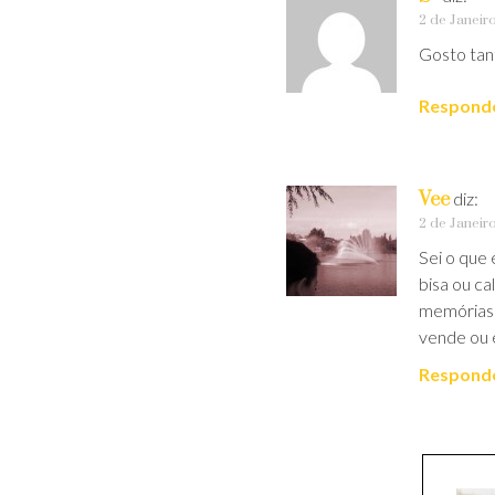
2 de Janeir
Gosto tan
Respond
Vee
diz:
2 de Janeir
Sei o que 
bisa ou c
memórias 
vende ou 
Respond