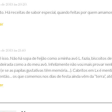
o de 2013 às 20:20
to. Há receitas de sabor especial, quando feitas por quem amamos
er
o de 2013 às 21:40
é isso. Não há sopa de feijão como a minha avó L. fazia, biscoitos 
aldeirada como a do meu avô. Infelizmente não vou mais provar ne
(e se as papilas gustativas têm memória…). Cabritos em Lx é ment
então… os que comemos nos dias de festa ainda vêm da “terra”, até
er