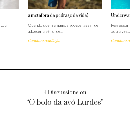
a metáfora da pedra (e da vida)
Underwat
stou
Quando quem amamos adoece, assim de
Regressar 
adoecer a sério, de…
outra vez.
Continue reading...
Continue re
4 Discussions on
“O bolo da avó Lurdes”