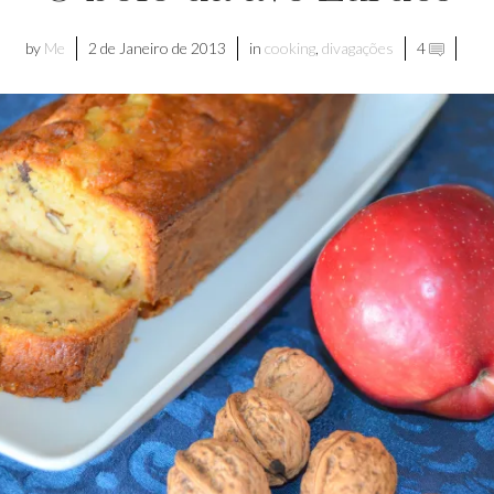
by
Me
2 de Janeiro de 2013
in
cooking
,
divagações
4