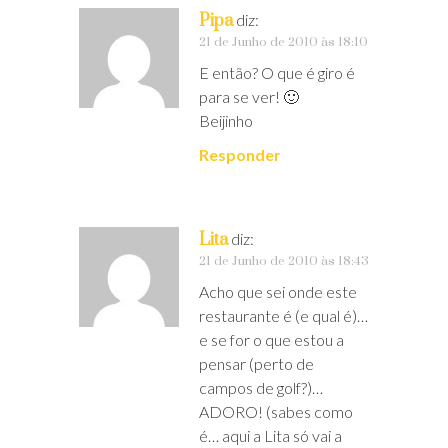
Pipa
diz:
21 de Junho de 2010 às 18:10
E então? O que é giro é
para se ver! 🙂
Beijinho
Responder
Lita
diz:
21 de Junho de 2010 às 18:43
Acho que sei onde este
restaurante é (e qual é)…
e se for o que estou a
pensar (perto de
campos de golf?)…
ADORO! (sabes como
é… aqui a Lita só vai a