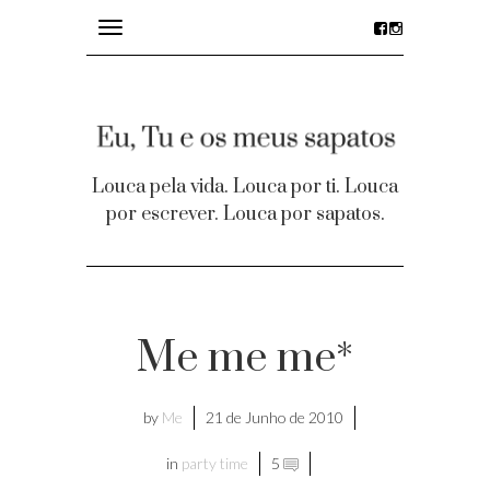
Toggle
navigation
divagações
details
Louca pela vida. Louca por ti. Louca
por escrever. Louca por sapatos.
desejos
party time
Homepage
Me me me*
Contacto
by
Me
21 de Junho de 2010
Facebook
in
party time
5